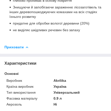
глибоко проникає в основу покриття
Знищуючи й запобігаючи зараженню лісозаготівель та
інших деревопошкоджуючих комахами на всіх стадіях
їхнього розвитку
придатне для обробки вологої деревини (20%)
не виділяє шкідливих речовин без запаху
Приховати
Характеристики
Основні
Виробник
Akrilika
Країна виробник
Україна
Тип використання
Універсальний
Фасовка матеріалу
0.9 л
Аерозоль
Ні