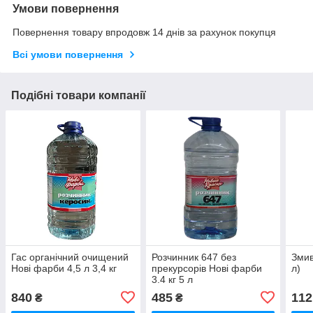
Умови повернення
Повернення товару впродовж 14 днів за рахунок покупця
Всі умови повернення
Подібні товари компанії
Гас органічний очищений
Розчинник 647 без
Змив
Нові фарби 4,5 л 3,4 кг
прекурсорів Нові фарби
л)
3.4 кг 5 л
840
485
112
₴
₴