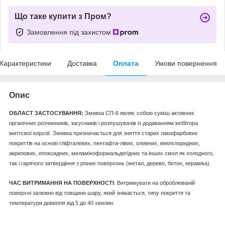
Що таке купити з Пром?
Замовлення під захистом
Характеристики
Доставка
Оплата
Умови повернення
Опис
ОБЛАСТ ЗАСТОСУВАННЯ:
Змивка СП-6 являє собою суміш активних
органічних розчинників, загусників і розпушувачів із додаванням інгібітора
миттєвої корозії. Змивка призначається для зняття старих лакофарбових
покриттів на основі гліфталевих, пентафта-лівих, оливних, вінілхлоридних,
акрилових, епоксидних, меламіноформальдегідних та інших смол як холодного,
так і гарячого затвердіння з різних поверхонь (метал, дерево, бетон, кераміка).
ЧАС ВИТРИМАННЯ НА ПОВЕРХНОСТІ
: Витримувати на оброблюваній
поверхні залежно від товщини шару, який знімається, типу покриття та
температури довкілля від 5 до 40 хвилин.