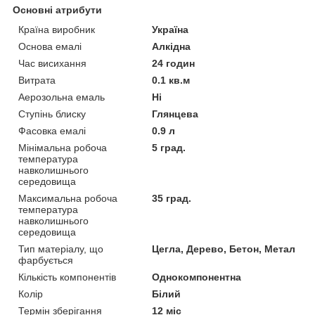
Основні атрибути
Країна виробник
Україна
Основа емалі
Алкідна
Час висихання
24 годин
Витрата
0.1 кв.м
Аерозольна емаль
Ні
Ступінь блиску
Глянцева
Фасовка емалі
0.9 л
Мінімальна робоча
5 град.
температура
навколишнього
середовища
Максимальна робоча
35 град.
температура
навколишнього
середовища
Тип матеріалу, що
Цегла, Дерево, Бетон, Метал
фарбується
Кількість компонентів
Однокомпонентна
Колір
Білий
Термін зберігання
12 міс