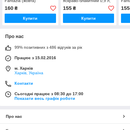
Fantazia (жовта)
яскраво-блакитний 0,9 л,
Fant
160
155
155
₴
₴
Купити
Купити
Про нас
99% позитивних з 486 відгуків за рік
Працює з 15.02.2016
м. Харків
Харків, Україна
Контакти
Сьогодні працює з 08:30 до 17:00
Показати весь графік роботи
Про нас