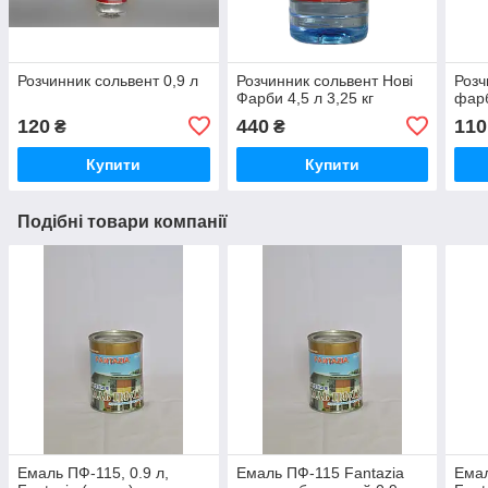
Розчинник сольвент 0,9 л
Розчинник сольвент Нові
Розч
Фарби 4,5 л 3,25 кг
фарб
120
440
110
₴
₴
Купити
Купити
Подібні товари компанії
Емаль ПФ-115, 0.9 л,
Емаль ПФ-115 Fantazia
Емал