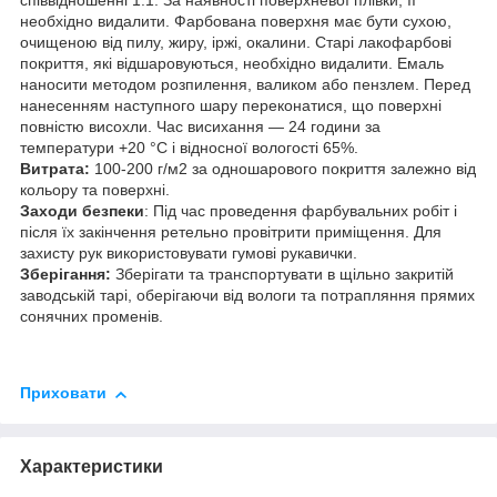
співвідношенні 1:1. За наявності поверхневої плівки, її
необхідно видалити. Фарбована поверхня має бути сухою,
очищеною від пилу, жиру, іржі, окалини. Старі лакофарбові
покриття, які відшаровуються, необхідно видалити. Емаль
наносити методом розпилення, валиком або пензлем. Перед
нанесенням наступного шару переконатися, що поверхні
повністю висохли. Час висихання — 24 години за
температури +20 °C і відносної вологості 65%.
Витрата:
100-200 г/м2 за одношарового покриття залежно від
кольору та поверхні.
Заходи безпеки
: Під час проведення фарбувальних робіт і
після їх закінчення ретельно провітрити приміщення. Для
захисту рук використовувати гумові рукавички.
Зберігання:
Зберігати та транспортувати в щільно закритій
заводській тарі, оберігаючи від вологи та потрапляння прямих
сонячних променів.
Приховати
Характеристики