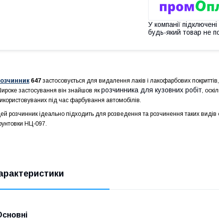
У компанії підключені
будь-який товар не п
озчинник
647
застосовується для видалення лаків і лакофарбових покриттів
розчинника для кузовних робіт
ироке застосування він знайшов як
, оск
икористовуваних під час фарбування автомобілів.
ей розчинник ідеально підходить для розведення та розчинення таких видів
рунтовки НЦ-097.
арактеристики
Основні