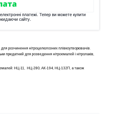
 електронні платежі. Тепер ви можете купити
окидаючи сайту.
, для розчинення нітроцелюлозних плівкоутворювачів.
ільки придатний для розведення нітроемалей і нітролаків,
 емалей: НЦ-11,
НЦ-280,
АК-194,
НЦ-132П,
а також