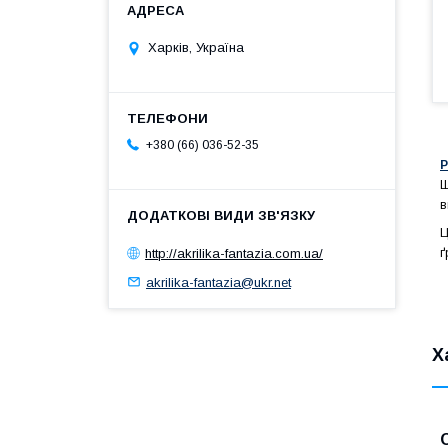
Харків, Україна
+380 (66) 036-52-35
Р
Ш
в
Ц
ґ
http://akrilika-fantazia.com.ua/
akrilika-fantazia@ukr.net
Х