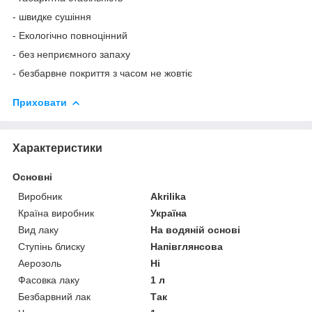
- швидке сушіння
- Екологічно повноцінний
- без неприємного запаху
- безбарвне покриття з часом не жовтіє
Приховати
Характеристики
Основні
Виробник
Akrilika
Країна виробник
Україна
Вид лаку
На водяній основі
Ступінь блиску
Напівглянсова
Аерозоль
Ні
Фасовка лаку
1 л
Безбарвний лак
Так