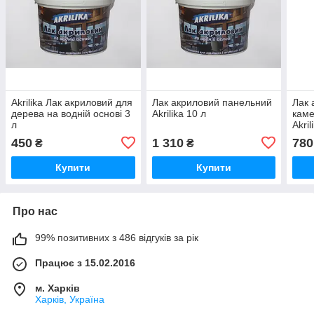
Akrilika Лак акриловий для
Лак акриловий панельний
Лак 
дерева на водній основі 3
Akrilika 10 л
каме
л
Akril
450
1 310
780
₴
₴
Купити
Купити
Про нас
99% позитивних з 486 відгуків за рік
Працює з 15.02.2016
м. Харків
Харків, Україна