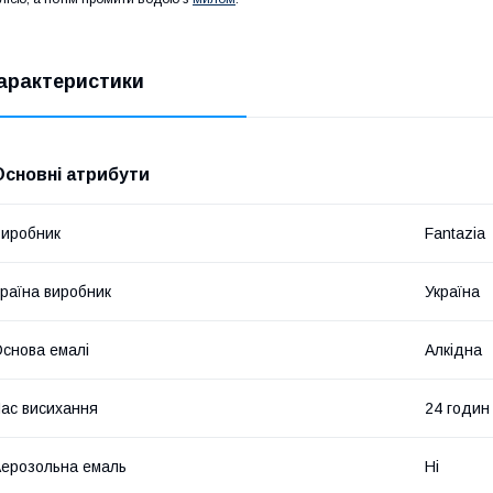
арактеристики
Основні атрибути
иробник
Fantazia
раїна виробник
Україна
снова емалі
Алкідна
ас висихання
24 годин
ерозольна емаль
Ні