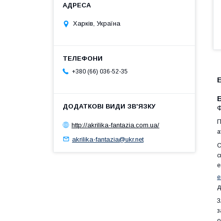
Харків, Україна
+380 (66) 036-52-35
Б
Ф
П
http://akrilika-fantazia.com.ua/
а
akrilika-fantazia@ukr.net
С
с
е
е
д
З
з
о