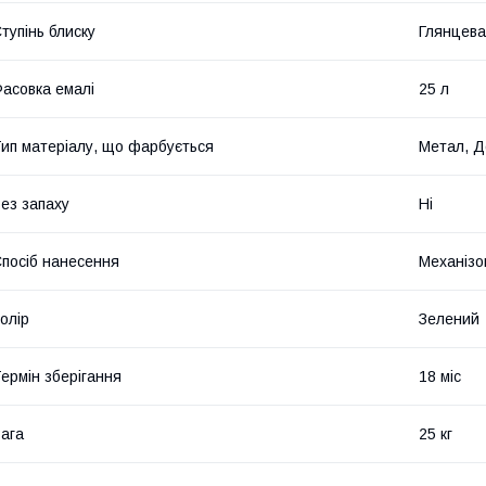
тупінь блиску
Глянцева
асовка емалі
25 л
ип матеріалу, що фарбується
Метал, Д
ез запаху
Ні
посіб нанесення
Механізо
олір
Зелений
ермін зберігання
18 міс
ага
25 кг