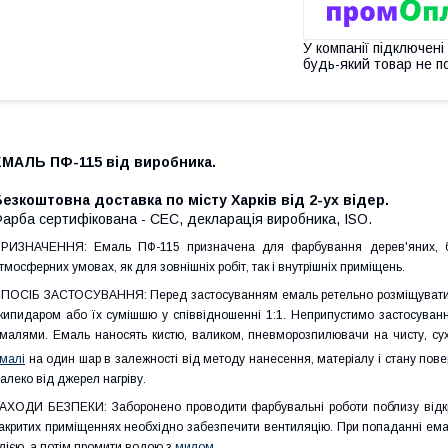
У компанії підключені
будь-який товар не п
ЕМАЛЬ ПФ-115 від виробника.
езкоштовна доставка по місту Харків від 2-ух відер.
арба сертифікована - СЕС, декларація виробника, ISO.
РИЗНАЧЕННЯ: Емаль ПФ-115 призначена для фарбування дерев'яних, бет
тмосферних умовах, як для зовнішніх робіт, так і внутрішніх приміщень.
ПОСІБ ЗАСТОСУВАННЯ: Перед застосуванням емаль ретельно розміщувати і п
кипидаром або їх сумішшю у співвідношенні 1:1. Неприпустимо застосуван
малями. Емаль наносять кистю, валиком, пневморозпилювачи на чисту, сух
малі
на один шар в залежності від методу нанесення, матеріалу і стану повер
алеко від джерел нагріву.
АХОДИ БЕЗПЕКИ: Заборонено проводити фарбувальні роботи поблизу відкри
акритих приміщеннях необхідно забезпечити вентиляцію. При попаданні ема
лією, а потім промити водою з
милом
.