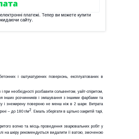
 електронні платежі. Тепер ви можете купити
окидаючи сайту.
онних і оштукатурених поверхонь, експлуатованих в
ри необхідності розбавити сольвентом, уайт-спіритом,
ня інших розчинників і змішування з іншими фарбами та
у і знежирену поверхню не менш ніж в 2 шари. Витрата
2
хні – до 180 г/м
. Емаль зберігати в щільно закритій тарі,
того вогню та місць проведення зварювальних робіт у
лі на шкіру рекомендується видалити її ватою, змоченою