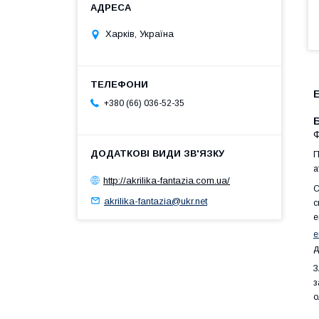
Харків, Україна
+380 (66) 036-52-35
Б
Ф
П
а
http://akrilika-fantazia.com.ua/
С
akrilika-fantazia@ukr.net
с
е
е
д
З
з
о