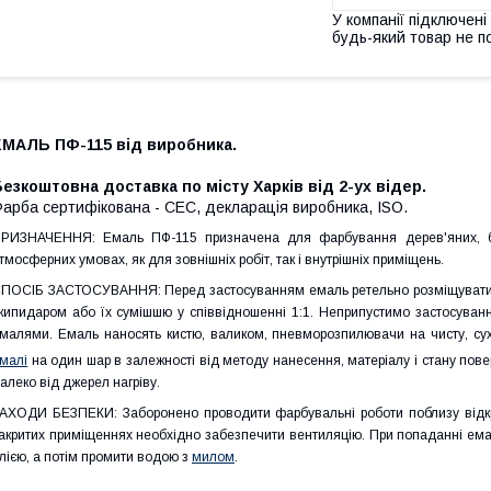
У компанії підключені
будь-який товар не п
ЕМАЛЬ ПФ-115 від виробника.
езкоштовна доставка по місту Харків від 2-ух відер.
арба сертифікована - СЕС, декларація виробника, ISO.
РИЗНАЧЕННЯ: Емаль ПФ-115 призначена для фарбування дерев'яних, бет
тмосферних умовах, як для зовнішніх робіт, так і внутрішніх приміщень.
ПОСІБ ЗАСТОСУВАННЯ: Перед застосуванням емаль ретельно розміщувати і п
кипидаром або їх сумішшю у співвідношенні 1:1. Неприпустимо застосуван
малями. Емаль наносять кистю, валиком, пневморозпилювачи на чисту, сух
малі
на один шар в залежності від методу нанесення, матеріалу і стану повер
алеко від джерел нагріву.
АХОДИ БЕЗПЕКИ: Заборонено проводити фарбувальні роботи поблизу відкри
акритих приміщеннях необхідно забезпечити вентиляцію. При попаданні ема
лією, а потім промити водою з
милом
.