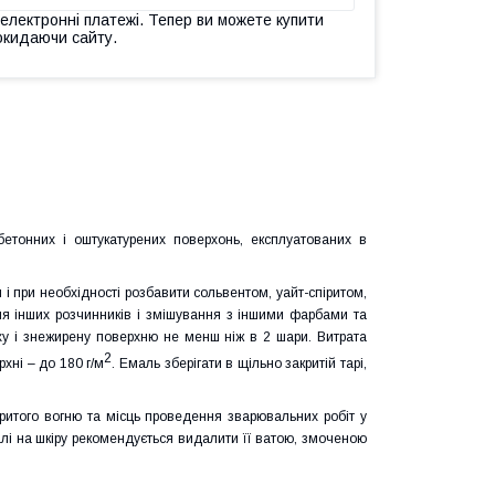
 електронні платежі. Тепер ви можете купити
окидаючи сайту.
онних і оштукатурених поверхонь, експлуатованих в
ри необхідності розбавити сольвентом, уайт-спіритом,
ня інших розчинників і змішування з іншими фарбами та
у і знежирену поверхню не менш ніж в 2 шари. Витрата
2
хні – до 180 г/м
. Емаль зберігати в щільно закритій тарі,
того вогню та місць проведення зварювальних робіт у
лі на шкіру рекомендується видалити її ватою, змоченою