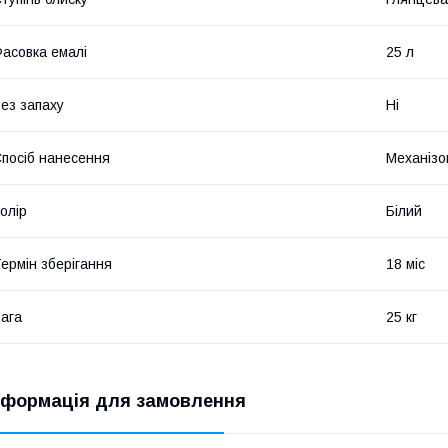
асовка емалі
25 л
ез запаху
Ні
посіб нанесення
Механізо
олір
Білий
ермін зберігання
18 міс
ага
25 кг
нформація для замовлення