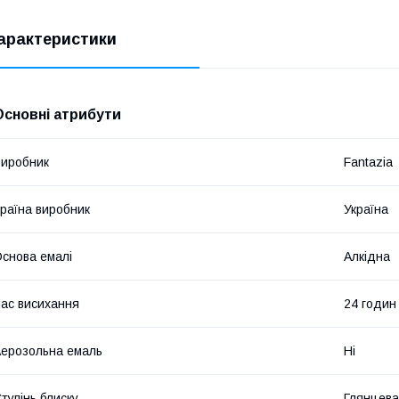
арактеристики
Основні атрибути
иробник
Fantazia
раїна виробник
Україна
снова емалі
Алкідна
ас висихання
24 годин
ерозольна емаль
Ні
тупінь блиску
Глянцева