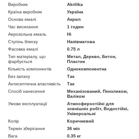
Виробник
Akrilika
Країна виробник
Україна
Основа емалі
Акрил
Час висихання
1 годин
Аерозольна емаль
Ні
Ступінь блиску
Напівматова
Фасовка емалі
0.75 л
Тип матеріалу, що
Метал, Дерево, Бетон,
фарбується
Пластик
Кількість компонентів
Однокомпонентна
Без запаху
Так
Антисептична властивість
Так
Спосіб нанесення
Механізований, Пензликом,
Валіком
Умови експлуатації
Атмосферостійкі для
зовнішніх робіт, Водостійкі,
Універсальні
Колір
Коричневий
Термін зберігання
36 міс
Вага
0.35 кг