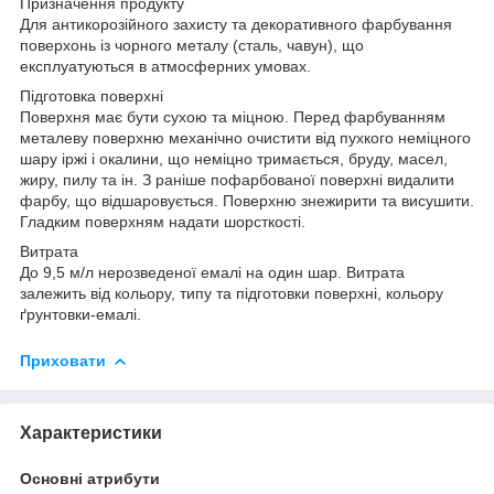
Призначення продукту
Для антикорозійного захисту та декоративного фарбування
поверхонь із чорного металу (сталь, чавун), що
експлуатуються в атмосферних умовах.
Підготовка поверхні
Поверхня має бути сухою та міцною. Перед фарбуванням
металеву поверхню механічно очистити від пухкого неміцного
шару іржі і окалини, що неміцно тримається, бруду, масел,
жиру, пилу та ін. З раніше пофарбованої поверхні видалити
фарбу, що відшаровується. Поверхню знежирити та висушити.
Гладким поверхням надати шорсткості.
Витрата
До 9,5 м/л нерозведеної емалі на один шар. Витрата
залежить від кольору, типу та підготовки поверхні, кольору
ґрунтовки-емалі.
Приховати
Характеристики
Основні атрибути