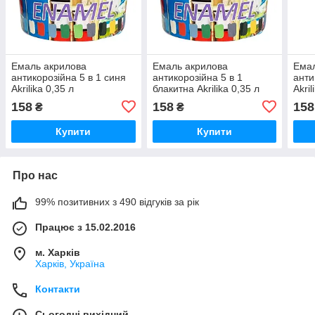
Емаль акрилова
Емаль акрилова
Емал
антикорозійна 5 в 1 синя
антикорозійна 5 в 1
анти
Akrilika 0,35 л
блакитна Akrilika 0,35 л
Akril
158
158
158
₴
₴
Купити
Купити
Про нас
99% позитивних з 490 відгуків за рік
Працює з 15.02.2016
м. Харків
Харків, Україна
Контакти
Сьогодні вихідний