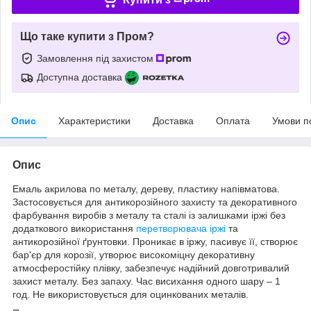
Що таке купити з Пром?
Замовлення під захистом
Доступна доставка
Опис
Характеристики
Доставка
Оплата
Умови п
Опис
Емаль акрилова по металу, дереву, пластику напівматова.
Застосовується для антикорозійного захисту та декоративного
фарбування виробів з металу та сталі із залишками іржі без
додаткового використання
перетворювача іржі
та
антикорозійної ґрунтовки. Проникає в іржу, пасивує її, створює
бар'єр для корозії, утворює високоміцну декоративну
атмосферостійку плівку, забезпечує надійний довготривалий
захист металу. Без запаху. Час висихання одного шару – 1
год. Не використовується для оцинкованих металів.