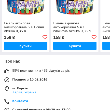
Емаль акрилова
Емаль акрилова
Емал
антикорозійна 5 в 1 синя
антикорозійна 5 в 1
анти
Akrilika 0,35 л
блакитна Akrilika 0,35 л
Akril
158
158
158
₴
₴
Купити
Купити
Про нас
99% позитивних з 486 відгуків за рік
Працює з 15.02.2016
м. Харків
Харків, Україна
Контакти
Сьогодні працює з 08:30 до 17:00