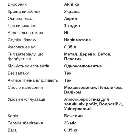
Виробник
Akrilika
Країна виробник
Україна
Основа емалі
Акрил
Час висихання
1 годин
Аерозольна емаль
Ні
Ступінь блиску
Напівматова
Фасовка емалі
0.35 л
Тип матеріалу, що
Метал, Дерево, Бетон,
фарбується
Пластик
Кількість компонентів
Однокомпонентна
Без запаху
Так
Антисептична властивість
Так
Спосіб нанесення
Механізований, Пензликом,
Валіком
Умови експлуатації
Атмосферостійкі для
зовнішніх робіт, Водостійкі,
Універсальні
Колір
Бежевий
Термін зберігання
36 міс
Вага
0.35 кг