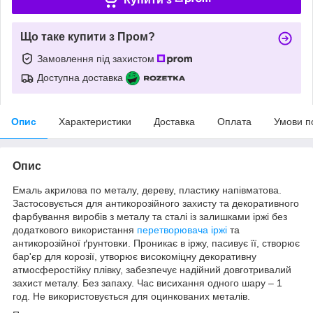
Що таке купити з Пром?
Замовлення під захистом
Доступна доставка
Опис
Характеристики
Доставка
Оплата
Умови п
Опис
Емаль акрилова по металу, дереву, пластику напівматова.
Застосовується для антикорозійного захисту та декоративного
фарбування виробів з металу та сталі із залишками іржі без
додаткового використання
перетворювача іржі
та
антикорозійної ґрунтовки. Проникає в іржу, пасивує її, створює
бар'єр для корозії, утворює високоміцну декоративну
атмосферостійку плівку, забезпечує надійний довготривалий
захист металу. Без запаху. Час висихання одного шару – 1
год. Не використовується для оцинкованих металів.