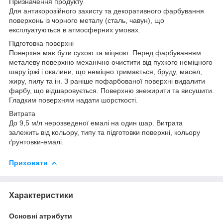
Призначення продукту
Для антикорозійного захисту та декоративного фарбування
поверхонь із чорного металу (сталь, чавун), що
експлуатуються в атмосферних умовах.
Підготовка поверхні
Поверхня має бути сухою та міцною. Перед фарбуванням
металеву поверхню механічно очистити від пухкого неміцного
шару іржі і окалини, що неміцно тримається, бруду, масел,
жиру, пилу та ін. З раніше пофарбованої поверхні видалити
фарбу, що відшаровується. Поверхню знежирити та висушити.
Гладким поверхням надати шорсткості.
Витрата
До 9,5 м/л нерозведеної емалі на один шар. Витрата
залежить від кольору, типу та підготовки поверхні, кольору
ґрунтовки-емалі.
Приховати
Характеристики
Основні атрибути