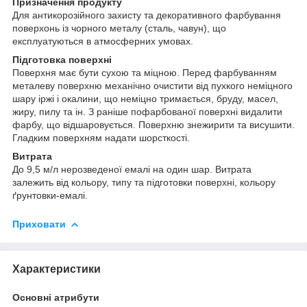
Призначення продукту
Для антикорозійного захисту та декоративного фарбування
поверхонь із чорного металу (сталь, чавун), що
експлуатуються в атмосферних умовах.
Підготовка поверхні
Поверхня має бути сухою та міцною. Перед фарбуванням
металеву поверхню механічно очистити від пухкого неміцного
шару іржі і окалини, що неміцно тримається, бруду, масел,
жиру, пилу та ін. З раніше пофарбованої поверхні видалити
фарбу, що відшаровується. Поверхню знежирити та висушити.
Гладким поверхням надати шорсткості.
Витрата
До 9,5 м/л нерозведеної емалі на один шар. Витрата
залежить від кольору, типу та підготовки поверхні, кольору
ґрунтовки-емалі.
Приховати
Характеристики
Основні атрибути