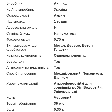
Виробник
Akrilika
Країна виробник
Україна
Основа емалі
Акрил
Час висихання
1 годин
Аерозольна емаль
Ні
Ступінь блиску
Напівматова
Фасовка емалі
0.75 л
Тип матеріалу, що
Метал, Дерево, Бетон,
фарбується
Пластик
Кількість компонентів
Однокомпонентна
Без запаху
Так
Антисептична властивість
Так
Спосіб нанесення
Механізований, Пензликом,
Валіком
Умови експлуатації
Атмосферостійкі для
зовнішніх робіт, Водостійкі,
Універсальні
Колір
Червоний
Термін зберігання
36 міс
Вага
0.35 кг