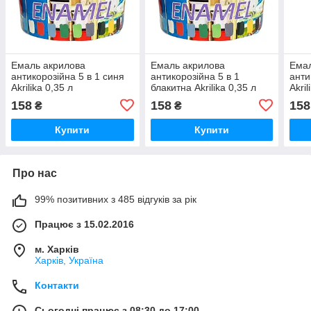
Емаль акрилова
Емаль акрилова
Емал
антикорозійна 5 в 1 синя
антикорозійна 5 в 1
анти
Akrilika 0,35 л
блакитна Akrilika 0,35 л
Akril
158
158
158
₴
₴
Купити
Купити
Про нас
99% позитивних з 485 відгуків за рік
Працює з 15.02.2016
м. Харків
Харків, Україна
Контакти
Сьогодні працює з 08:30 до 17:00