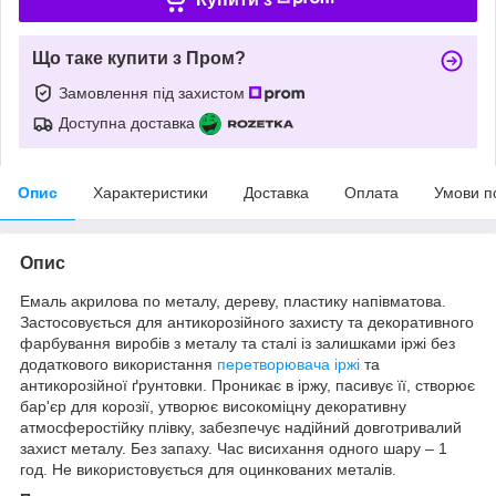
Що таке купити з Пром?
Замовлення під захистом
Доступна доставка
Опис
Характеристики
Доставка
Оплата
Умови п
Опис
Емаль акрилова по металу, дереву, пластику напівматова.
Застосовується для антикорозійного захисту та декоративного
фарбування виробів з металу та сталі із залишками іржі без
додаткового використання
перетворювача іржі
та
антикорозійної ґрунтовки. Проникає в іржу, пасивує її, створює
бар'єр для корозії, утворює високоміцну декоративну
атмосферостійку плівку, забезпечує надійний довготривалий
захист металу. Без запаху. Час висихання одного шару – 1
год. Не використовується для оцинкованих металів.