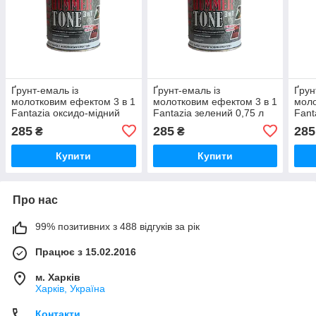
Ґрунт-емаль із
Ґрунт-емаль із
Ґрун
молотковим ефектом 3 в 1
молотковим ефектом 3 в 1
моло
Fantazia оксидо-мідний
Fantazia зелений 0,75 л
Fant
0,75 л
285
285
285
₴
₴
Купити
Купити
Про нас
99% позитивних з 488 відгуків за рік
Працює з 15.02.2016
м. Харків
Харків, Україна
Контакти