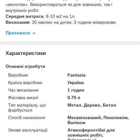
«молотка». Використовується як для зовнішніх, так і
внутрішніх робіт.
Середня витрата
: 8-10 м2 на 1л.
Висихання
: 30 хвилин на дотик, 3 години міжкрокове.
Приховати
Характеристики
Основні атрибути
Виробник
Fantazia
Країна виробник
Україна
Час висихання
1 годин
Фасовка емалі
0.75 л
Тип матеріалу, що
Метал, Дерево, Бетон
фарбується
Спосіб нанесення
Механізований, Пензликом,
Валіком
Умови експлуатації
Атмосферостійкі для
зовнішніх робіт,
Універсальні