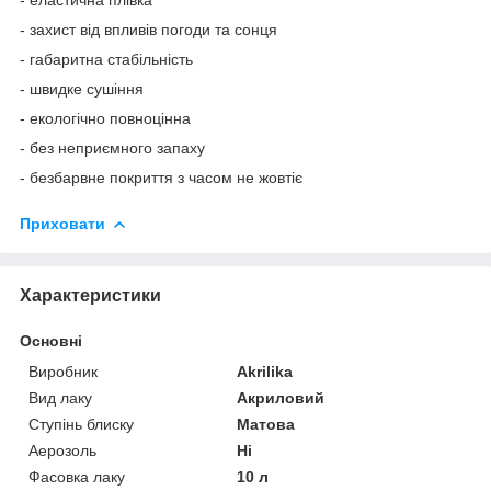
- захист від впливів погоди та сонця
- габаритна стабільність
- швидке сушіння
- екологічно повноцінна
- без неприємного запаху
- безбарвне покриття з часом не жовтіє
Приховати
Характеристики
Основні
Виробник
Akrilika
Вид лаку
Акриловий
Ступінь блиску
Матова
Аерозоль
Ні
Фасовка лаку
10 л