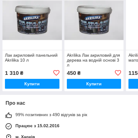
Лак акриловий панельний
Akrilika Лак акриловий для
Akri
Akrilika 10 л
дерева на водній основі 3
мато
л
1 310
450
115
₴
₴
Купити
Купити
Про нас
99% позитивних з 490 відгуків за рік
Працює з 15.02.2016
м. Харків