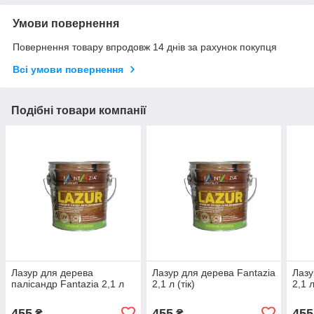
Умови повернення
Повернення товару впродовж 14 днів за рахунок покупця
Всі умови повернення
Подібні товари компанії
Лазур для дерева
Лазур для дерева Fantazia
Лазу
палісандр Fantazia 2,1 л
2,1 л (тік)
2,1 
455
455
455
₴
₴