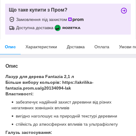
Що таке купити з Пром?
Замовлення під захистом
Доступна доставка
Опис
Характеристики
Доставка
Оплата
Умови п
Опис
Лазур для дерева Fantazia 2,1 л
Більше вибору кольорів: https://akrilika-
fantazia.prom.ua/g20134094-lak
Властивості:
забезпечує надійний захист деревини від різних
негативних зовнішніх впливів
вигідно наголошує на природній текстурі деревини
стійкість до атмосферних впливів та ультрафіолету
Галузь застосування: