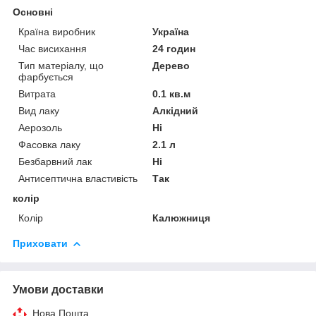
Основні
Країна виробник
Україна
Час висихання
24 годин
Тип матеріалу, що
Дерево
фарбується
Витрата
0.1 кв.м
Вид лаку
Алкідний
Аерозоль
Ні
Фасовка лаку
2.1 л
Безбарвний лак
Ні
Антисептична властивість
Так
колір
Колір
Калюжниця
Приховати
Умови доставки
Нова Пошта