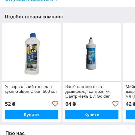
Подібні товари компанії
Універсальний гель для
Засіб для миття та
Мийн
кухні Golden Clean 500 мл
дезінфекції сантехніки
дзер
Сантрі-гель 1 л Golden
мл (
Clean
52
64
42
₴
₴
Купити
Купити
Про нас