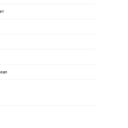
ет
lean