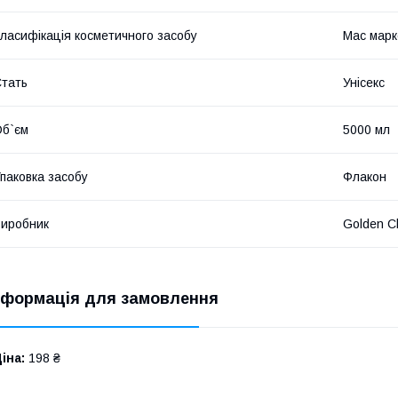
ласифікація косметичного засобу
Мас марк
тать
Унісекс
б`єм
5000 мл
паковка засобу
Флакон
иробник
Golden C
нформація для замовлення
іна:
198 ₴