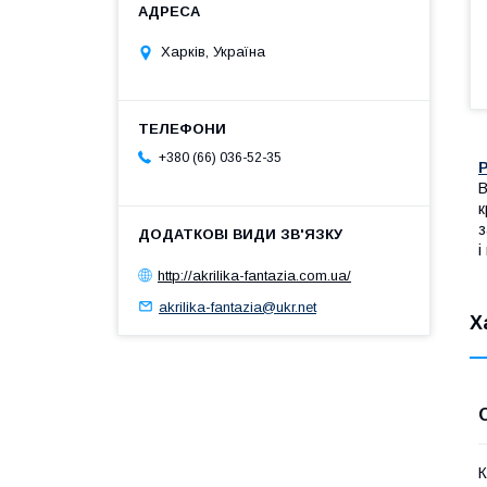
Харків, Україна
+380 (66) 036-52-35
В
к
з
і
http://akrilika-fantazia.com.ua/
akrilika-fantazia@ukr.net
Х
К