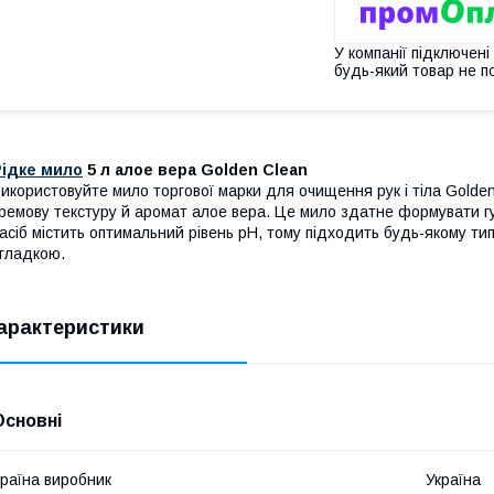
У компанії підключені
будь-який товар не п
Рідке мило
5 л алое вера Golden Clean
икористовуйте мило торгової марки для очищення рук і тіла Golden
ремову текстуру й аромат алое вера. Це мило здатне формувати гу
асіб містить оптимальний рівень pH, тому підходить будь-якому тип
 гладкою.
арактеристики
Основні
раїна виробник
Україна