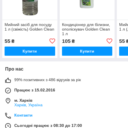
Мийний засіб для посуду
Кондиціонер для білизни,
Мийн
1 л (свіжість) Golden Clean
ополіскувач Golden Clean
1 л 
1 л
55
105
55
₴
₴
Купити
Купити
Про нас
99% позитивних з 486 відгуків за рік
Працює з 15.02.2016
м. Харків
Харків, Україна
Контакти
Сьогодні працює з 08:30 до 17:00