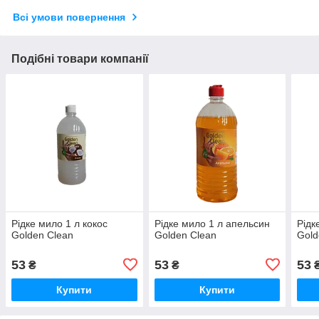
Всі умови повернення
Подібні товари компанії
Рідке мило 1 л кокос
Рідке мило 1 л апельсин
Рідк
Golden Clean
Golden Clean
Gold
53
53
53
₴
₴
Купити
Купити