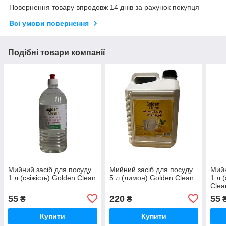
Повернення товару впродовж 14 днів за рахунок покупця
Всі умови повернення
Подібні товари компанії
Мийний засіб для посуду
Мийний засіб для посуду
Мийн
1 л (свіжість) Golden Clean
5 л (лимон) Golden Clean
1 л 
Clea
55
220
55
₴
₴
Купити
Купити