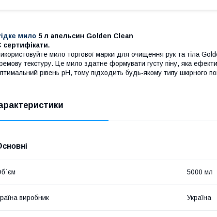
Рідке мило
5 л апельсин Golden Clean
 сертифікати.
икористовуйте мило торгової марки для очищення рук та тіла Gold
ремову текстуру. Це мило здатне формувати густу піну, яка ефекти
птимальний рівень рН, тому підходить будь-якому типу шкірного пок
арактеристики
Основні
б`єм
5000 мл
раїна виробник
Україна