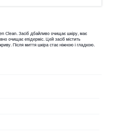
en Clean. Засіб дбайливо очищає шкіру, має
вно очищає епідерміс. Цей засіб містить
риву. Після миття шкіра стає ніжною і гладкою.