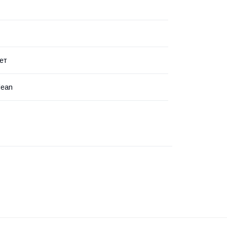
ет
lean