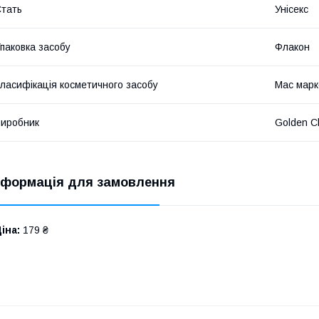
тать
Унісекс
паковка засобу
Флакон
ласифікація косметичного засобу
Мас марк
иробник
Golden C
нформація для замовлення
іна:
179 ₴