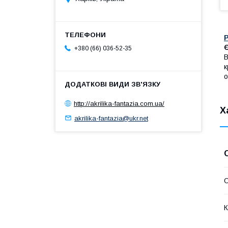
Є
+380 (66) 036-52-35
В
к
о
http://akrilika-fantazia.com.ua/
Х
akrilika-fantazia@ukr.net
О
К