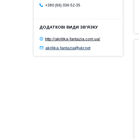
+380 (66) 036-52-35
http://akrilika-fantazia.com.ua/
akrilika-fantazia@ukr.net