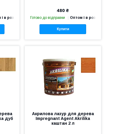
480 ₴
 і в роздріб
Готово до відправки
Оптом і в роздріб
Купити
ерева
Акрилова лазур для дерева
ika дуб
Impregnant Agent Akrilika
каштан 2 л