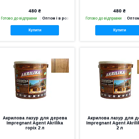
480 ₴
480 ₴
Готово до відправки
Оптом і в роздріб
Готово до відправки
Оптом
Купити
Купити
Акрилова лазур для дерева
Акрилова лазур для д
Impregnant Agent Akrilika
Impregnant Agent Akril
горіх 2 л
2 л