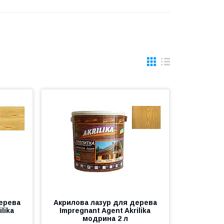
ерева
Акрилова лазур для дерева
lika
Impregnant Agent Akrilika
модрина 2 л