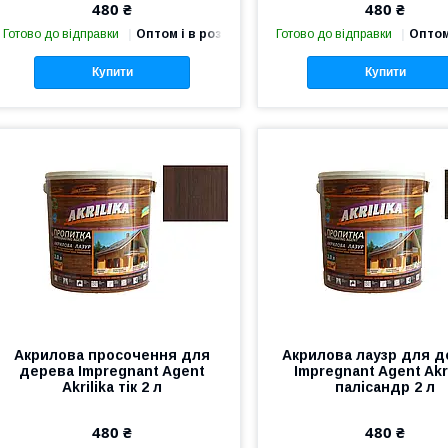
480 ₴
480 ₴
Готово до відправки
Оптом і в роздріб
Готово до відправки
Оптом
Купити
Купити
Акрилова просочення для
Акрилова лаузр для д
дерева Impregnant Agent
Impregnant Agent Akri
Akrilika тік 2 л
палісандр 2 л
480 ₴
480 ₴