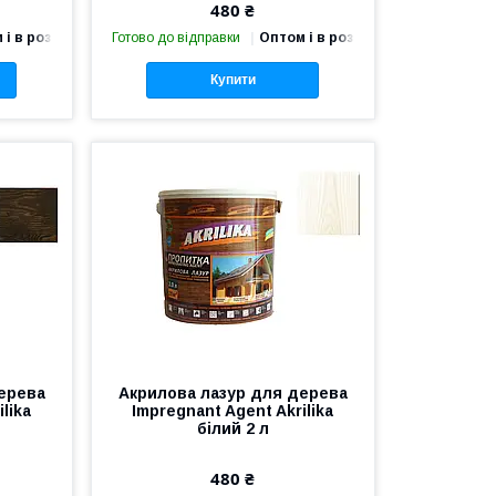
480 ₴
 і в роздріб
Готово до відправки
Оптом і в роздріб
Купити
ерева
Акрилова лазур для дерева
lika
Impregnant Agent Akrilika
білий 2 л
480 ₴