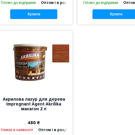
Готово до відправки
Оптом і в роздріб
Готово до відправки
Оптом
Купити
Купити
Акрилова лазур для дерева
Impregnant Agent Akrilika
махагон 2 л
480 ₴
Немає в наявності
Оптом і в роздріб